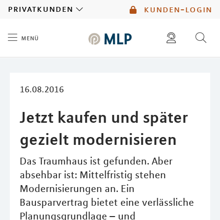
MLP
privatkunden
kunden-login
menü
Inhalt
diese website durchsuchen
mlp berater finden
16.08.2016
Jetzt kaufen und später
gezielt modernisieren
Das Traumhaus ist gefunden. Aber
absehbar ist: Mittelfristig stehen
Modernisierungen an. Ein
Bausparvertrag bietet eine verlässliche
Planungsgrundlage – und