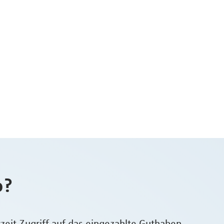
o?
rzeit Zugriff auf das eingezahlte Guthaben –