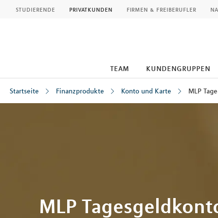
MLP
studierende
privatkunden
firmen & freiberufler
na
team
kundengruppen
Startseite
Finanzprodukte
Konto und Karte
MLP Tage
Inhalt
MLP Tagesgeldkont