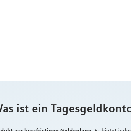
as ist ein Tagesgeldkont
odukt zur kurzfristigen Geldanlage.
Es bietet jede