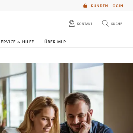
KUNDEN-LOGIN
kontakt
suche
diese website durchsuchen
service & hilfe
über mlp
mlp berater finden