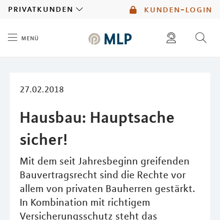
MLP
privatkunden
kunden-login
menü
Inhalt
diese website durchsuchen
mlp berater finden
27.02.2018
Hausbau: Hauptsache
sicher!
Mit dem seit Jahresbeginn greifenden
Bauvertragsrecht sind die Rechte vor
allem von privaten Bauherren gestärkt.
In Kombination mit richtigem
Versicherungsschutz steht das