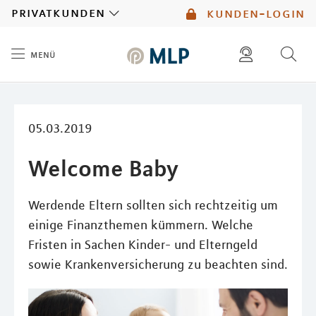
MLP
privatkunden
kunden-login
menü
Inhalt
diese website durchsuchen
mlp berater finden
05.03.2019
Welcome Baby
Werdende Eltern sollten sich rechtzeitig um
einige Finanzthemen kümmern. Welche
Fristen in Sachen Kinder- und Elterngeld
sowie Krankenversicherung zu beachten sind.