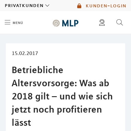
MLP
privatkunden
kunden-login
menü
Inhalt
diese website durchsuchen
mlp berater finden
15.02.2017
Betriebliche
Altersvorsorge: Was ab
2018 gilt – und wie sich
jetzt noch profitieren
lässt