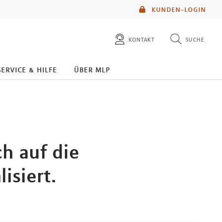
KUNDEN-LOGIN
kontakt
suche
diese website durchsuchen
service & hilfe
über mlp
mlp berater finden
h auf die
isiert.