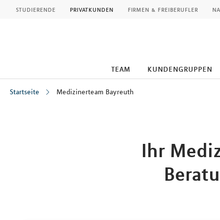
MLP
studierende
privatkunden
firmen & freiberufler
na
team
kundengruppen
Startseite
Medizinerteam Bayreuth
Inhalt
Ihr Medi
Beratu