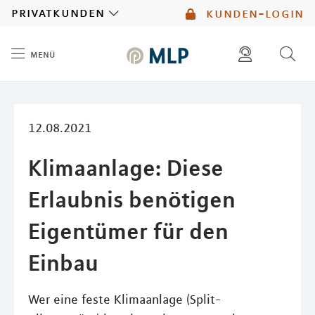
MLP
privatkunden
kunden-login
menü
Inhalt
diese website durchsuchen
mlp berater finden
12.08.2021
Klimaanlage: Diese
Erlaubnis benötigen
Eigentümer für den
Einbau
Wer eine feste Klimaanlage (Split-