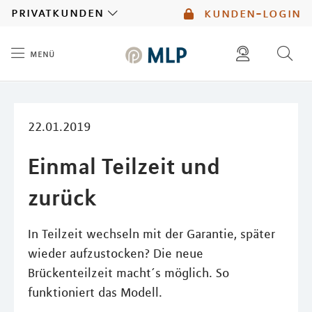
MLP
privatkunden
kunden-login
menü
Inhalt
diese website durchsuchen
mlp berater finden
22.01.2019
Einmal Teilzeit und
zurück
In Teilzeit wechseln mit der Garantie, später
wieder aufzustocken? Die neue
Brückenteilzeit macht´s möglich. So
funktioniert das Modell.